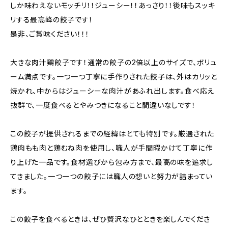
しか味わえないモッチリ！！ジューシー！！あっさり！！後味もスッキ
リする最高峰の餃子です！
是非、ご賞味ください！！！
大きな肉汁鶏餃子です！通常の餃子の2倍以上のサイズで、ボリュ
ーム満点です。一つ一つ丁寧に手作りされた餃子は、外はカリッと
焼かれ、中からはジューシーな肉汁があふれ出します。食べ応え
抜群で、一度食べるとやみつきになること間違いなしです！
この餃子が提供されるまでの経緯はとても特別です。厳選された
鶏肉もも肉と鶏むね肉を使用し、職人が手間暇かけて丁寧に作
り上げた一品です。食材選びから包み方まで、最高の味を追求し
てきました。一つ一つの餃子には職人の想いと努力が詰まってい
ます。
この餃子を食べるときは、ぜひ贅沢なひとときを楽しんでくださ