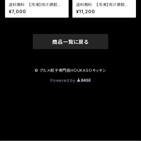
送料無料 【冷凍】肉汁鶏餃子
送料無料 【冷凍】肉汁鶏餃子
（46g×10個入り）×５袋 通常
（46g×10個入り）×８袋 通常
¥7,000
¥11,200
餃子の２倍以上の大きな餃子で
餃子の２倍以上の大きな餃子で
す。
す。
商品一覧に戻る
© グルメ餃子専門店HOUKAGOキッチン
Powered by