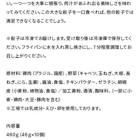
い。一つ一つを大事に頬張り、肉汁があふれ出る美味しさを味わ
ってみてください。この大きな餃子を一口食べれば、他の餃子では
満足できなくなることでしょう。
※餃子は冷凍でお届けします。受け取り後は冷凍庫で保存してく
ださい。フライパンに水を入れ蒸し焼きにし、７分程度調理してお
召し上がりください。
原材料：鶏肉（ブラジル、国産）、野菜（キャベツ、玉ねぎ、大根、長
ねぎ、にら、生姜）、醤油、食塩、チキンパウダー、ゼラチン、胡椒
皮（小麦粉、植物油、食塩）／加工澱粉、酒清、酸味料、（一部に小
麦・鶏肉・大豆・豚肉を含む）
※工場では乳成分・えび・卵を使用しております。
内容量
460ｇ（46ｇ×10個）